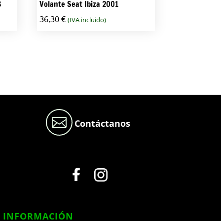
8
Volante Seat Ibiza 2001
36,30
€
(IVA incluido)

Contáctanos
INFORMACIÓN