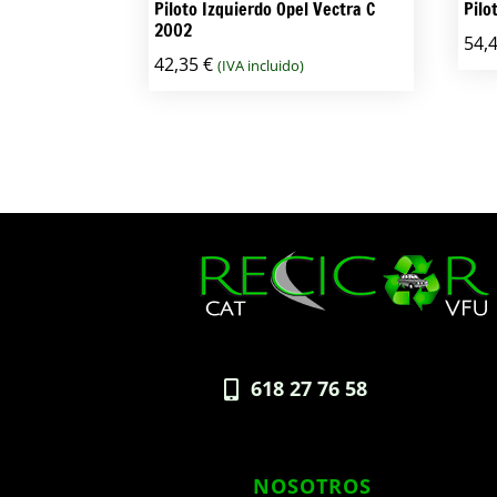
Piloto Izquierdo Opel Vectra C
Pil
2002
54,
42,35
€
(IVA incluido)
618 27 76 58

NOSOTROS