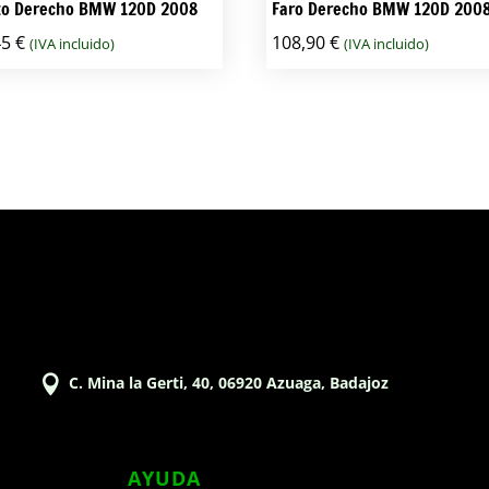
oto Derecho BMW 120D 2008
Faro Derecho BMW 120D 200
45
€
108,90
€
(IVA incluido)
(IVA incluido)

C. Mina la Gerti, 40, 06920 Azuaga, Badajoz
AYUDA