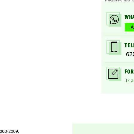
nosotros por l
WH
A
TEL
62
FOR
Ir 
003-2009.