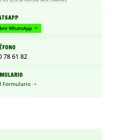
a vía que te resulte más cómoda.
ATSAPP
brir WhatsApp
ÉFONO
0 78 61 82
MULARIO
al Formulario
➝