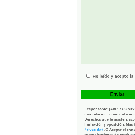
He leído y acepto la
Responsable: JAVIER GÓMEZ
una relación comercial y en
Derechos que le asisten: acce
limitación y oposición. Más
Privacidad
. O Acepto el tra
comunicaciones de productos