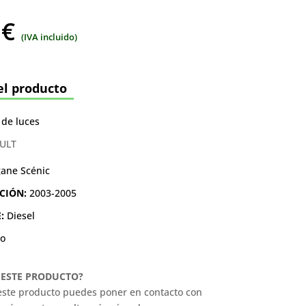
0
€
(IVA incluido)
el producto
de luces
ULT
ane Scénic
CIÓN:
2003-2005
E:
Diesel
o
A ESTE PRODUCTO?
 este producto puedes poner en contacto con