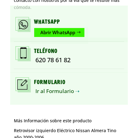
contacto con nosotros por la vía que te resulte más
cómoda.
WHATSAPP
Abrir WhatsApp
TELÉFONO
620 78 61 82
FORMULARIO
Ir al Formulario
➝
Más Información sobre este producto
Retrovisor izquierdo Eléctrico Nissan Almera Tino
año 2000-2006