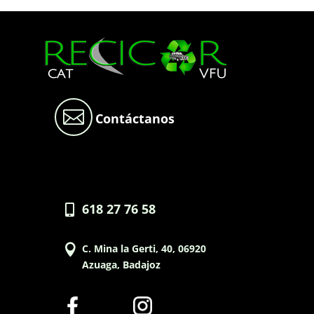

Contáctanos
618 27 76 58


C. Mina la Gerti, 40, 06920
Azuaga, Badajoz