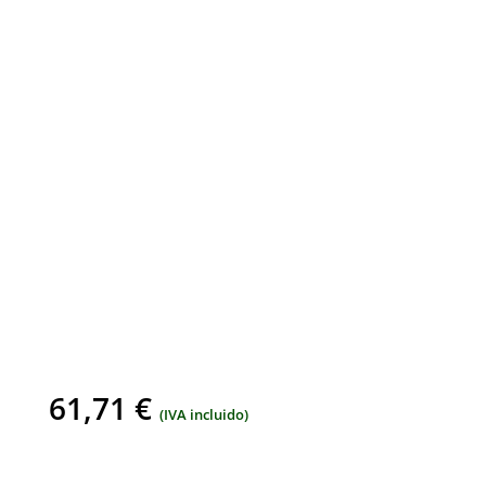
61,71
€
(IVA incluido)